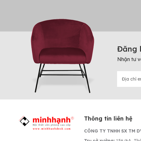
Đăng 
Nhận tư v
Thông tin liên hệ
CÔNG TY TNHH SX TM D
Trụ sở xưởng:
156/6A, Thớ