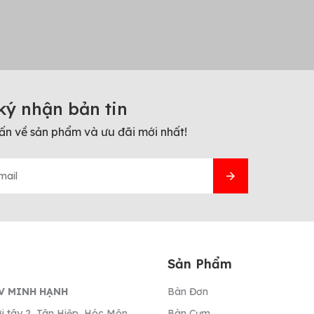
ký nhận bản tin
ấn về sản phẩm và ưu đãi mới nhất!
Sản Phẩm
V MINH HẠNH
Bàn Đơn
i tây 2, Tân Hiệp, Hóc Môn,
Bàn Cụm