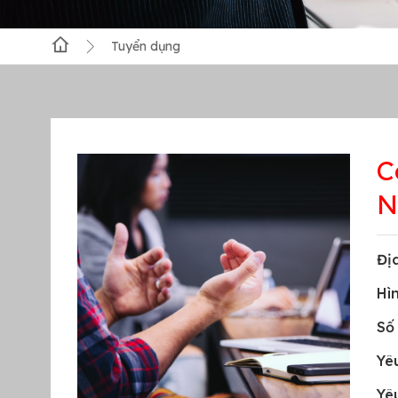
Tuyển dụng
C
N
Đị
Hì
Số
Yê
Yêu