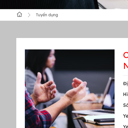
Tuyển dụng
C
N
Đị
Hì
S
Y
Yê