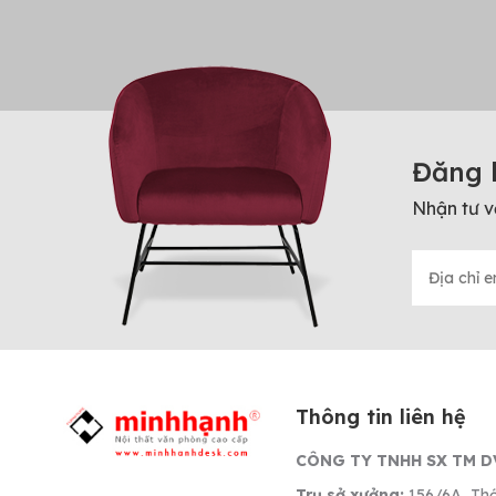
Đăng 
Nhận tư v
Thông tin liên hệ
CÔNG TY TNHH SX TM D
Trụ sở xưởng:
156/6A, Thớ