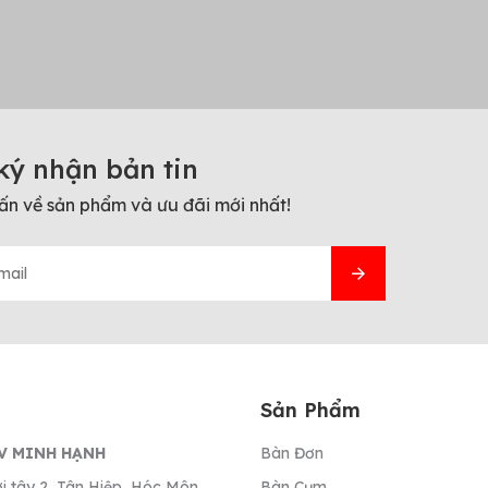
ký nhận bản tin
ấn về sản phẩm và ưu đãi mới nhất!
Sản Phẩm
V MINH HẠNH
Bàn Đơn
i tây 2, Tân Hiệp, Hóc Môn,
Bàn Cụm