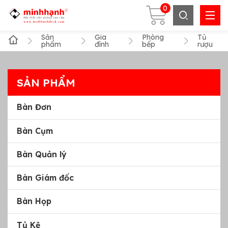
0
Sản
Gia
Phòng
Tủ
phẩm
đình
bếp
rượu
SẢN PHẨM
Bàn Đơn
Bàn Cụm
Bàn Quản lý
Bàn Giám đốc
Bàn Họp
Tủ Kệ