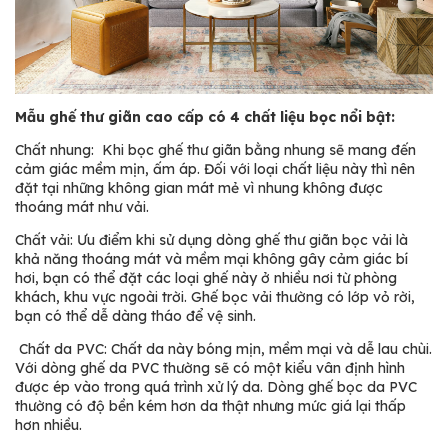
Mẫu ghế thư giãn cao cấp có 4 chất liệu bọc nổi bật:
Chất nhung: Khi bọc ghế thư giãn bằng nhung sẽ mang đến
cảm giác mềm mịn, ấm áp. Đối với loại chất liệu này thì nên
đặt tại những không gian mát mẻ vì nhung không được
thoáng mát như vải.
Chất vải: Ưu điểm khi sử dụng dòng ghế thư giãn bọc vải là
khả năng thoáng mát và mềm mại không gây cảm giác bí
hơi, bạn có thể đặt các loại ghế này ở nhiều nơi từ phòng
khách, khu vực ngoài trời. Ghế bọc vải thường có lớp vỏ rời,
bạn có thể dễ dàng tháo để vệ sinh.
Chất da PVC: Chất da này bóng mịn, mềm mại và dễ lau chùi.
Với dòng ghế da PVC thường sẽ có một kiểu vân định hình
được ép vào trong quá trình xử lý da. Dòng ghế bọc da PVC
thường có độ bền kém hơn da thật nhưng mức giá lại thấp
hơn nhiều.