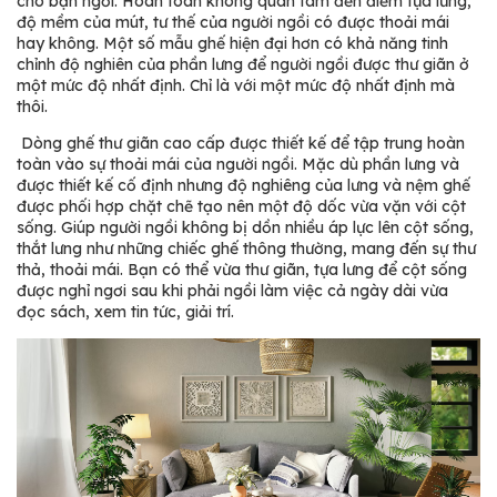
cho bạn ngồi. Hoàn toàn không quan tâm đến điểm tựa lưng,
độ mềm của mút, tư thế của người ngồi có được thoải mái
hay không. Một số mẫu ghế hiện đại hơn có khả năng tinh
chỉnh độ nghiên của phần lưng để người ngồi được thư giãn ở
một mức độ nhất định. Chỉ là với một mức độ nhất định mà
thôi.
Dòng ghế thư giãn cao cấp được thiết kế để tập trung hoàn
toàn vào sự thoải mái của người ngồi. Mặc dù phần lưng và
được thiết kế cố định nhưng độ nghiêng của lưng và nệm ghế
được phối hợp chặt chẽ tạo nên một độ dốc vừa vặn với cột
sống. Giúp người ngồi không bị dồn nhiều áp lực lên cột sống,
thắt lưng như những chiếc ghế thông thường, mang đến sự thư
thả, thoải mái. Bạn có thể vừa thư giãn, tựa lưng để cột sống
được nghỉ ngơi sau khi phải ngồi làm việc cả ngày dài vừa
đọc sách, xem tin tức, giải trí.