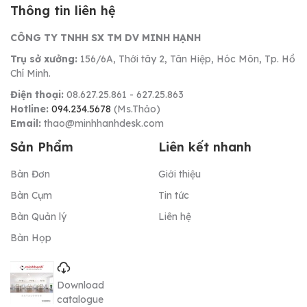
Thông tin liên hệ
CÔNG TY TNHH SX TM DV MINH HẠNH
Trụ sở xưởng:
156/6A, Thới tây 2, Tân Hiệp, Hóc Môn, Tp. Hồ
Chí Minh.
Điện thoại:
08.627.25.861 - 627.25.863
Hotline:
094.234.5678
(Ms.Thảo)
Email:
thao@minhhanhdesk.com
Sản Phẩm
Liên kết nhanh
Bàn Đơn
Giới thiệu
Bàn Cụm
Tin tức
Bàn Quản lý
Liên hệ
Bàn Họp
Download
catalogue