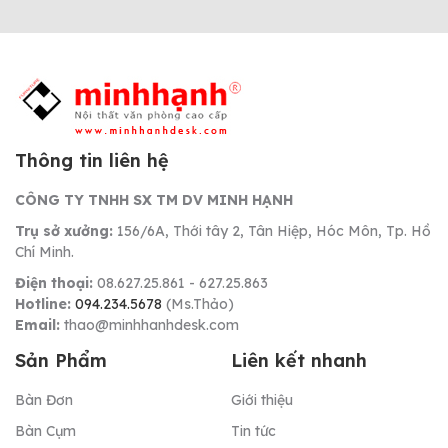
Thông tin liên hệ
CÔNG TY TNHH SX TM DV MINH HẠNH
Trụ sở xưởng:
156/6A, Thới tây 2, Tân Hiệp, Hóc Môn, Tp. Hồ
Chí Minh.
Điện thoại:
08.627.25.861 - 627.25.863
Hotline:
094.234.5678
(Ms.Thảo)
Email:
thao@minhhanhdesk.com
Sản Phẩm
Liên kết nhanh
Bàn Đơn
Giới thiệu
Bàn Cụm
Tin tức