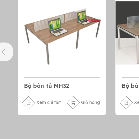
Bộ bàn tủ MH32
Bộ bà
Xem chi tiết
Giỏ hàng
Xe