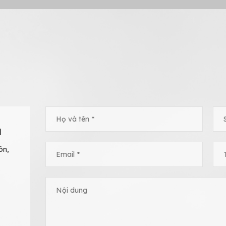
H
ôn,