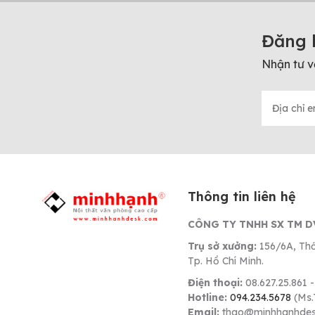
Đăng 
Nhận tư v
Thông tin liên hệ
CÔNG TY TNHH SX TM D
Trụ sở xưởng:
156/6A, Thớ
Tp. Hồ Chí Minh.
Điện thoại:
08.627.25.861 -
Hotline:
094.234.5678
(Ms.
Email:
thao@minhhanhde